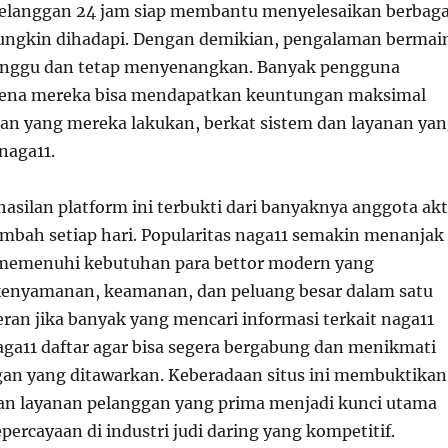
elanggan 24 jam siap membantu menyelesaikan berbaga
ungkin dihadapi. Dengan demikian, pengalaman bermai
ganggu dan tetap menyenangkan. Banyak pengguna
rena mereka bisa mendapatkan keuntungan maksimal
uhan yang mereka lakukan, berkat sistem dan layanan ya
 naga11.
asilan platform ini terbukti dari banyaknya anggota akt
ambah setiap hari. Popularitas naga11 semakin menanjak
emenuhi kebutuhan para bettor modern yang
enyamanan, keamanan, dan peluang besar dalam satu
ran jika banyak yang mencari informasi terkait naga11
ga11 daftar agar bisa segera bergabung dan menikmati
an yang ditawarkan. Keberadaan situs ini membuktikan
an layanan pelanggan yang prima menjadi kunci utama
ercayaan di industri judi daring yang kompetitif.