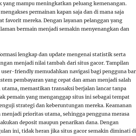
k yang mampu meningkatkan peluang kemenangan.
mengakses permainan kapan saja dan di mana saja
at favorit mereka. Dengan layanan pelanggan yang
galaman bermain menjadi semakin menyenangkan dan
formasi lengkap dan update mengenai statistik serta
gan menjadi nilai tambah dari situs gacor. Tampilan
 user-friendly memudahkan navigasi bagi pengguna ba
istem pembayaran yang cepat dan aman menjadi salah
 utama, memastikan transaksi berjalan lancar tanpa
k pemain yang menganggap situs ini sebagai tempat
enguji strategi dan keberuntungan mereka. Keamanan
ga menjadi prioritas utama, sehingga pengguna merasa
lakukan deposit maupun penarikan dana. Dengan
lan ini, tidak heran jika situs gacor semakin diminati d