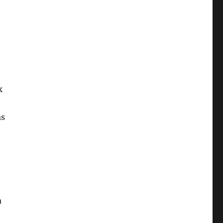
k
as
a