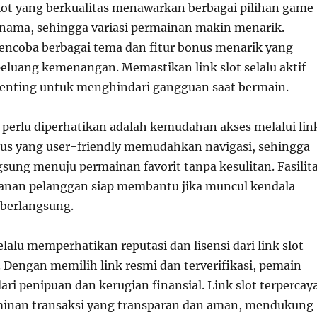
 slot yang berkualitas menawarkan berbagai pilihan game
ernama, sehingga variasi permainan makin menarik.
ncoba berbagai tema dan fitur bonus menarik yang
luang kemenangan. Memastikan link slot selalu aktif
 penting untuk menghindari gangguan saat bermain.
g perlu diperhatikan adalah kemudahan akses melalui lin
Situs yang user-friendly memudahkan navigasi, sehingga
sung menuju permainan favorit tanpa kesulitan. Fasilit
ayanan pelanggan siap membantu jika muncul kendala
berlangsung.
lalu memperhatikan reputasi dan lisensi dari link slot
 Dengan memilih link resmi dan terverifikasi, pemain
ari penipuan dan kerugian finansial. Link slot terpercay
inan transaksi yang transparan dan aman, mendukung