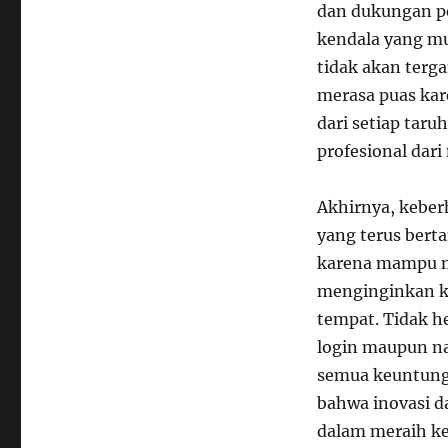
dan dukungan p
kendala yang m
tidak akan ter
merasa puas ka
dari setiap tar
profesional dari
Akhirnya, keberh
yang terus bert
karena mampu m
menginginkan k
tempat. Tidak he
login maupun na
semua keuntung
bahwa inovasi d
dalam meraih kep