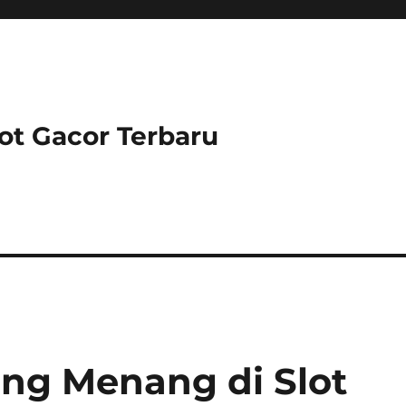
ot Gacor Terbaru
ng Menang di Slot