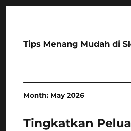
Tips Menang Mudah di Sl
Month:
May 2026
Tingkatkan Pelua