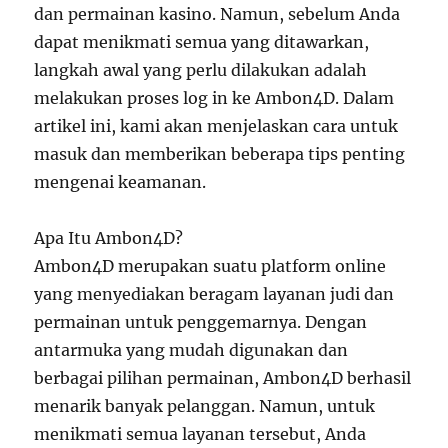
dan permainan kasino. Namun, sebelum Anda
dapat menikmati semua yang ditawarkan,
langkah awal yang perlu dilakukan adalah
melakukan proses log in ke Ambon4D. Dalam
artikel ini, kami akan menjelaskan cara untuk
masuk dan memberikan beberapa tips penting
mengenai keamanan.
Apa Itu Ambon4D?
Ambon4D merupakan suatu platform online
yang menyediakan beragam layanan judi dan
permainan untuk penggemarnya. Dengan
antarmuka yang mudah digunakan dan
berbagai pilihan permainan, Ambon4D berhasil
menarik banyak pelanggan. Namun, untuk
menikmati semua layanan tersebut, Anda