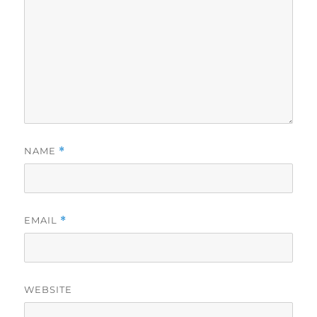
NAME
*
EMAIL
*
WEBSITE