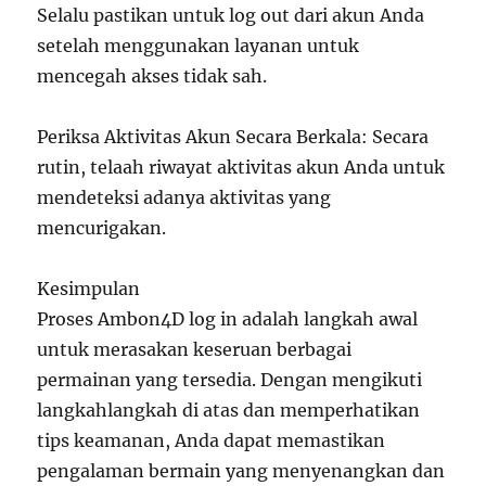
Selalu pastikan untuk log out dari akun Anda
setelah menggunakan layanan untuk
mencegah akses tidak sah.
Periksa Aktivitas Akun Secara Berkala: Secara
rutin, telaah riwayat aktivitas akun Anda untuk
mendeteksi adanya aktivitas yang
mencurigakan.
Kesimpulan
Proses Ambon4D log in adalah langkah awal
untuk merasakan keseruan berbagai
permainan yang tersedia. Dengan mengikuti
langkahlangkah di atas dan memperhatikan
tips keamanan, Anda dapat memastikan
pengalaman bermain yang menyenangkan dan