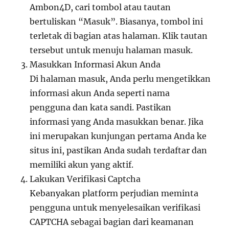
Ambon4D, cari tombol atau tautan
bertuliskan “Masuk”. Biasanya, tombol ini
terletak di bagian atas halaman. Klik tautan
tersebut untuk menuju halaman masuk.
Masukkan Informasi Akun Anda
Di halaman masuk, Anda perlu mengetikkan
informasi akun Anda seperti nama
pengguna dan kata sandi. Pastikan
informasi yang Anda masukkan benar. Jika
ini merupakan kunjungan pertama Anda ke
situs ini, pastikan Anda sudah terdaftar dan
memiliki akun yang aktif.
Lakukan Verifikasi Captcha
Kebanyakan platform perjudian meminta
pengguna untuk menyelesaikan verifikasi
CAPTCHA sebagai bagian dari keamanan