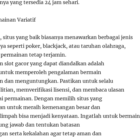
nya yang tersedia 24 jam sehari.
mainan Variatif
r, situs yang baik biasanya menawarkan berbagai jenis
a seperti poker, blackjack, atau taruhan olahraga,
 permainan tetap terjamin.
m slot gacor yang dapat diandalkan adalah
l untuk memperoleh pengalaman bermain
 dan menguntungkan. Pastikan untuk selalu
itian, memverifikasi lisensi, dan membaca ulasan
i permainan. Dengan memilih situs yang
tan untuk meraih kemenangan besar dan
limpah bisa menjadi kenyataan. Ingatlah untuk bermain
ung jawab dan tentukan batasan
an serta kekalahan agar tetap aman dan