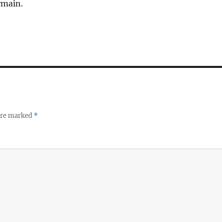
rmain.
 are marked
*