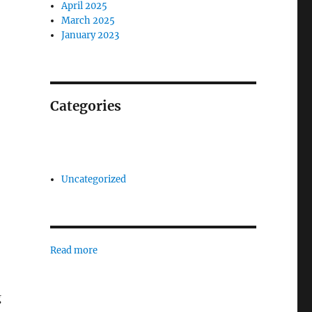
April 2025
March 2025
January 2023
Categories
Uncategorized
:
Read more
Inovasi
dalam
Sistem
g
Taruhan