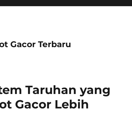
ot Gacor Terbaru
stem Taruhan yang
ot Gacor Lebih