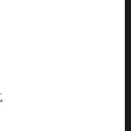
yang
Membuat
Situs
Slot
Gacor
Lebih
Kompetitif
,
ia