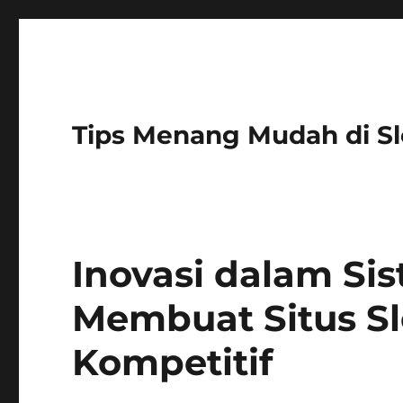
Tips Menang Mudah di Sl
Inovasi dalam Si
Membuat Situs Sl
Kompetitif