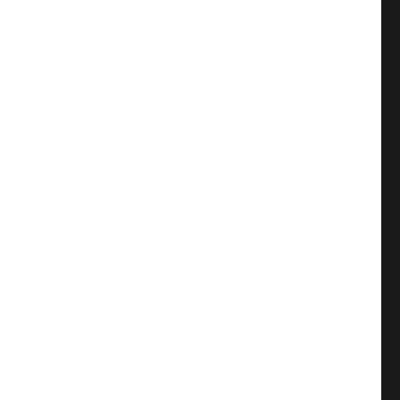
Penarikan
Dana
di
Situs
Gacor
Slot6000