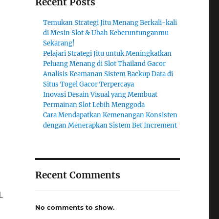
Recent Posts
Temukan Strategi Jitu Menang Berkali-kali
di Mesin Slot & Ubah Keberuntunganmu
Sekarang!
Pelajari Strategi Jitu untuk Meningkatkan
Peluang Menang di Slot Thailand Gacor
Analisis Keamanan Sistem Backup Data di
Situs Togel Gacor Terpercaya
Inovasi Desain Visual yang Membuat
Permainan Slot Lebih Menggoda
Cara Mendapatkan Kemenangan Konsisten
dengan Menerapkan Sistem Bet Increment
Recent Comments
.
No comments to show.