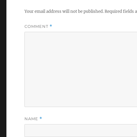
Your email address will not be published.
Required fields
COMMENT
*
NAME
*