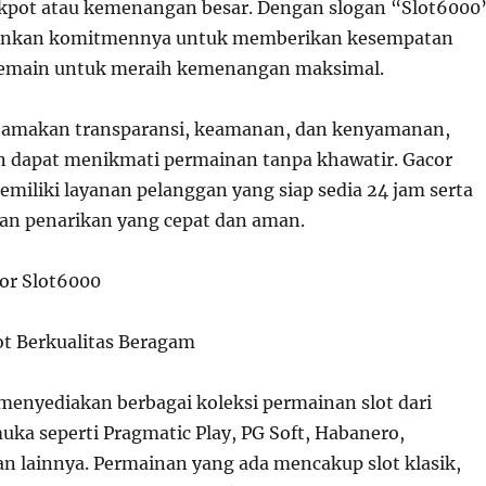
kpot atau kemenangan besar. Dengan slogan “Slot6000
kankan komitmennya untuk memberikan kesempatan
 pemain untuk meraih kemenangan maksimal.
utamakan transparansi, keamanan, dan kenyamanan,
 dapat menikmati permainan tanpa khawatir. Gacor
emiliki layanan pelanggan yang siap sedia 24 jam serta
dan penarikan yang cepat dan aman.
or Slot6000
ot Berkualitas Beragam
menyediakan berbagai koleksi permainan slot dari
uka seperti Pragmatic Play, PG Soft, Habanero,
n lainnya. Permainan yang ada mencakup slot klasik,