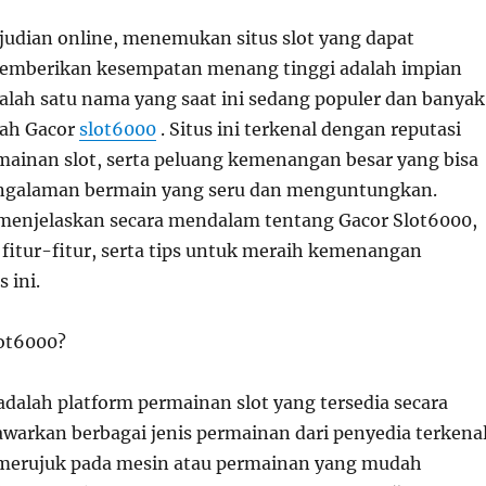
judian online, menemukan situs slot yang dapat
memberikan kesempatan menang tinggi adalah impian
Salah satu nama yang saat ini sedang populer dan banyak
lah Gacor
slot6000
. Situs ini terkenal dengan reputasi
rmainan slot, serta peluang kemenangan besar yang bisa
galaman bermain yang seru dan menguntungkan.
n menjelaskan secara mendalam tentang Gacor Slot6000,
fitur-fitur, serta tips untuk meraih kemenangan
 ini.
lot6000?
adalah platform permainan slot yang tersedia secara
warkan berbagai jenis permainan dari penyedia terkenal
 merujuk pada mesin atau permainan yang mudah