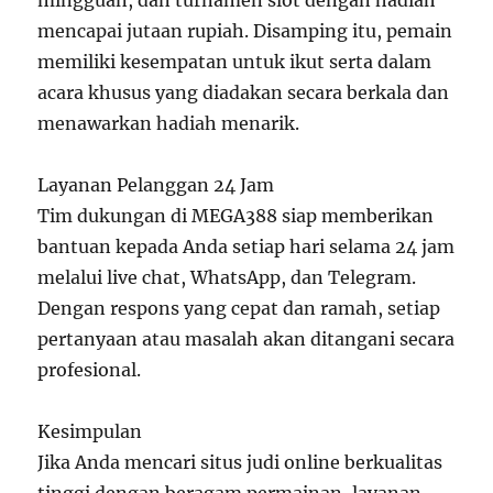
mingguan, dan turnamen slot dengan hadiah
mencapai jutaan rupiah. Disamping itu, pemain
memiliki kesempatan untuk ikut serta dalam
acara khusus yang diadakan secara berkala dan
menawarkan hadiah menarik.
Layanan Pelanggan 24 Jam
Tim dukungan di MEGA388 siap memberikan
bantuan kepada Anda setiap hari selama 24 jam
melalui live chat, WhatsApp, dan Telegram.
Dengan respons yang cepat dan ramah, setiap
pertanyaan atau masalah akan ditangani secara
profesional.
Kesimpulan
Jika Anda mencari situs judi online berkualitas