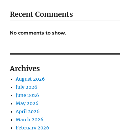
Recent Comments
No comments to show.
Archives
August 2026
July 2026
June 2026
May 2026
April 2026
March 2026
February 2026