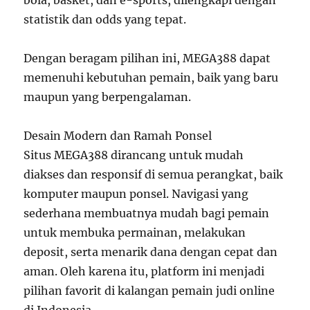
bola, basket, dan e-sports, dilengkapi dengan
statistik dan odds yang tepat.
Dengan beragam pilihan ini, MEGA388 dapat
memenuhi kebutuhan pemain, baik yang baru
maupun yang berpengalaman.
Desain Modern dan Ramah Ponsel
Situs MEGA388 dirancang untuk mudah
diakses dan responsif di semua perangkat, baik
komputer maupun ponsel. Navigasi yang
sederhana membuatnya mudah bagi pemain
untuk membuka permainan, melakukan
deposit, serta menarik dana dengan cepat dan
aman. Oleh karena itu, platform ini menjadi
pilihan favorit di kalangan pemain judi online