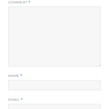
COMMENT
*
NAME
*
EMAIL
*