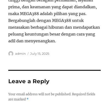
tinggi dengan beragam permainan, layanan
prima, dan keamanan yang dapat diandalkan,
maka MEGA388 adalah pilihan yang pas.
Bergabunglah dengan MEGA388 untuk
merasakan berbagai hiburan dan mendapatkan
peluang keuntungan besar dengan cara yang
adil dan menyenangkan.
Author
Posted
admin
July 15, 2025
on
Leave a Reply
Your email address will not be published.
Required fields
are marked
*