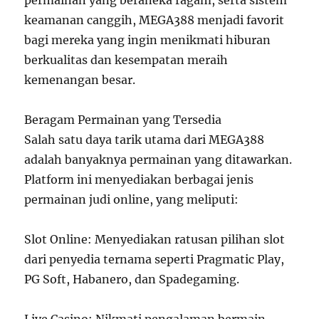
permainan yang beraneka ragam, serta sistem
keamanan canggih, MEGA388 menjadi favorit
bagi mereka yang ingin menikmati hiburan
berkualitas dan kesempatan meraih
kemenangan besar.
Beragam Permainan yang Tersedia
Salah satu daya tarik utama dari MEGA388
adalah banyaknya permainan yang ditawarkan.
Platform ini menyediakan berbagai jenis
permainan judi online, yang meliputi:
Slot Online: Menyediakan ratusan pilihan slot
dari penyedia ternama seperti Pragmatic Play,
PG Soft, Habanero, dan Spadegaming.