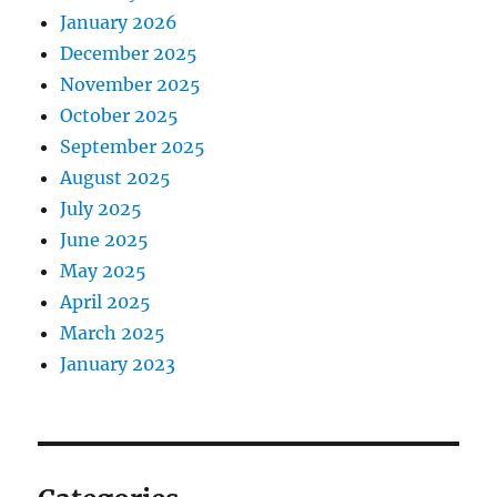
January 2026
December 2025
November 2025
October 2025
September 2025
August 2025
July 2025
June 2025
May 2025
April 2025
March 2025
January 2023