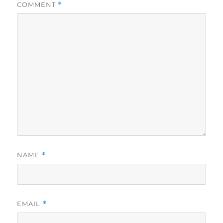
COMMENT
*
NAME
*
EMAIL
*