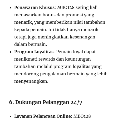
Penawaran Khusus
: MBO128 sering kali
menawarkan bonus dan promosi yang
menarik, yang memberikan nilai tambahan
kepada pemain. Ini tidak hanya menarik
tetapi juga meningkatkan kesenangan
dalam bermain.
Program Loyalitas
: Pemain loyal dapat
menikmati rewards dan keuntungan
tambahan melalui program loyalitas yang
mendorong pengalaman bermain yang lebih
menyenangkan.
6.
Dukungan Pelanggan 24/7
Layanan Pelanggan Online
: MBO128