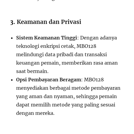
3.
Keamanan dan Privasi
Sistem Keamanan Tinggi
: Dengan adanya
teknologi enkripsi cetak, MBO128
melindungi data pribadi dan transaksi
keuangan pemain, memberikan rasa aman
saat bermain.
Opsi Pembayaran Beragam
: MBO128
menyediakan berbagai metode pembayaran
yang aman dan nyaman, sehingga pemain
dapat memilih metode yang paling sesuai
dengan mereka.