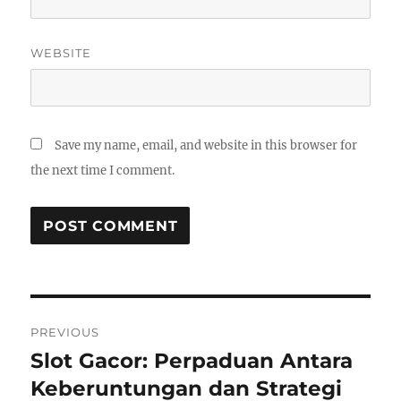
WEBSITE
Save my name, email, and website in this browser for
the next time I comment.
Post
PREVIOUS
navigation
Slot Gacor: Perpaduan Antara
Previous
post:
Keberuntungan dan Strategi