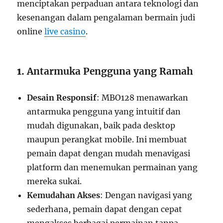
menciptakan perpaduan antara teknologi dan
kesenangan dalam pengalaman bermain judi
online
live casino
.
1.
Antarmuka Pengguna yang Ramah
Desain Responsif
: MBO128 menawarkan
antarmuka pengguna yang intuitif dan
mudah digunakan, baik pada desktop
maupun perangkat mobile. Ini membuat
pemain dapat dengan mudah menavigasi
platform dan menemukan permainan yang
mereka sukai.
Kemudahan Akses
: Dengan navigasi yang
sederhana, pemain dapat dengan cepat