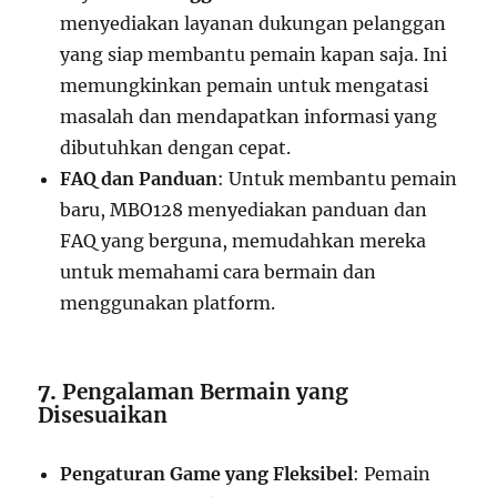
menyediakan layanan dukungan pelanggan
yang siap membantu pemain kapan saja. Ini
memungkinkan pemain untuk mengatasi
masalah dan mendapatkan informasi yang
dibutuhkan dengan cepat.
FAQ dan Panduan
: Untuk membantu pemain
baru, MBO128 menyediakan panduan dan
FAQ yang berguna, memudahkan mereka
untuk memahami cara bermain dan
menggunakan platform.
7.
Pengalaman Bermain yang
Disesuaikan
Pengaturan Game yang Fleksibel
: Pemain