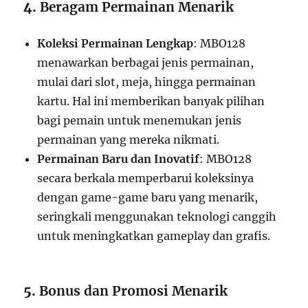
4.
Beragam Permainan Menarik
Koleksi Permainan Lengkap
: MBO128
menawarkan berbagai jenis permainan,
mulai dari slot, meja, hingga permainan
kartu. Hal ini memberikan banyak pilihan
bagi pemain untuk menemukan jenis
permainan yang mereka nikmati.
Permainan Baru dan Inovatif
: MBO128
secara berkala memperbarui koleksinya
dengan game-game baru yang menarik,
seringkali menggunakan teknologi canggih
untuk meningkatkan gameplay dan grafis.
5.
Bonus dan Promosi Menarik