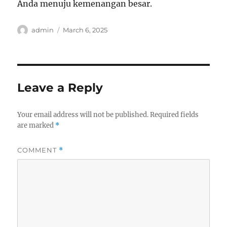
Anda menuju kemenangan besar.
Author
Posted
admin
March 6, 2025
on
Leave a Reply
Your email address will not be published.
Required fields
are marked
*
COMMENT
*