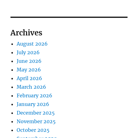
Archives
August 2026
July 2026
June 2026
May 2026
April 2026
March 2026
February 2026
January 2026
December 2025
November 2025
October 2025