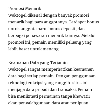
Promosi Menarik
Waktogel dikenal dengan banyak promosi
menarik bagi para anggotanya. Terdapat bonus
untuk anggota baru, bonus deposit, dan
berbagai penawaran menarik lainnya. Melalui
promosi ini, pemain memiliki peluang yang
lebih besar untuk menang.
Keamanan Data yang Terjamin
Waktogel sangat memperhatikan keamanan
data bagi setiap pemain. Dengan penggunaan
teknologi enkripsi yang canggih, situs ini
menjaga data pribadi dan transaksi. Pemain
bisa menikmati permainan tanpa khawatir
akan penyalahgunaan data atau penipuan.