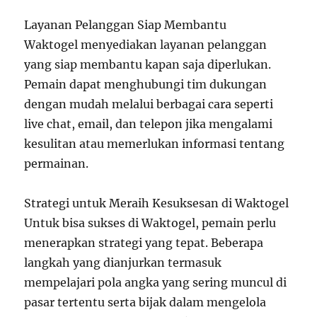
Layanan Pelanggan Siap Membantu
Waktogel menyediakan layanan pelanggan
yang siap membantu kapan saja diperlukan.
Pemain dapat menghubungi tim dukungan
dengan mudah melalui berbagai cara seperti
live chat, email, dan telepon jika mengalami
kesulitan atau memerlukan informasi tentang
permainan.
Strategi untuk Meraih Kesuksesan di Waktogel
Untuk bisa sukses di Waktogel, pemain perlu
menerapkan strategi yang tepat. Beberapa
langkah yang dianjurkan termasuk
mempelajari pola angka yang sering muncul di
pasar tertentu serta bijak dalam mengelola