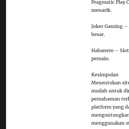
Pragmatic Play O
menarik.
Joker Gaming – 
besar.
Habanero – Slot 
pemain.
Kesimpulan
Menentukan sit
mudah untuk dim
pemahaman terha
platform yang d
menguntungkan,
menggunakan str