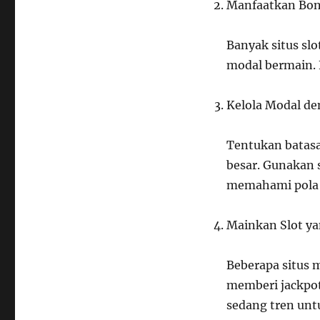
Manfaatkan Bon
Banyak situs sl
modal bermain. 
Kelola Modal de
Tentukan batasa
besar. Gunakan 
memahami pola 
Mainkan Slot ya
Beberapa situs 
memberi jackpot
sedang tren un