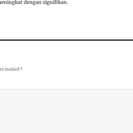
eningkat dengan signifikan.
 are marked
*