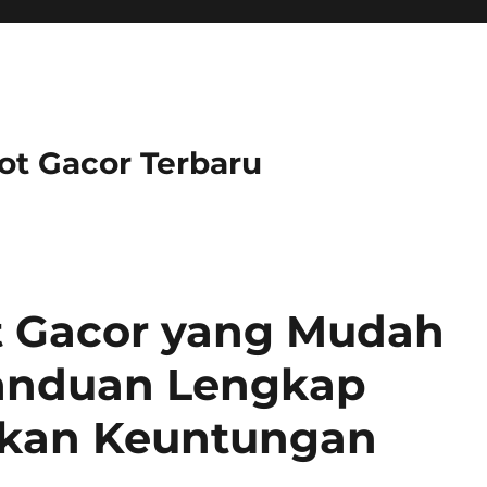
ot Gacor Terbaru
ot Gacor yang Mudah
anduan Lengkap
tkan Keuntungan