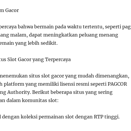
am Gacor
ercaya bahwa bermain pada waktu tertentu, seperti pag
elang malam, dapat meningkatkan peluang menang
emain yang lebih sedikit.
us Slot Gacor yang Terpercaya
 menemukan situs slot gacor yang mudah dimenangkan,
h platform yang memiliki lisensi resmi seperti PAGCOR
g Authority. Berikut beberapa situs yang sering
n dalam komunitas slot:
l dengan koleksi permainan slot dengan RTP tinggi.