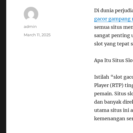
Di dunia perjud
gacor gampang
Author
admin
semua situs mem
Posted
March 11, 2025
sangat penting 
on
slot yang tepat
Apa Itu Situs Sl
Istilah “slot ga
Player (RTP) ti
pemain. Situs sl
dan banyak dir
utama situs in
kemenangan ser