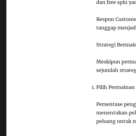
dan free spin y
Respon Custome
tanggap menjadi 
Strategi Bermain
Meskipun permai
sejumlah strate
Pilih Permainan
Persentase peng
menentukan pel
peluang untuk 