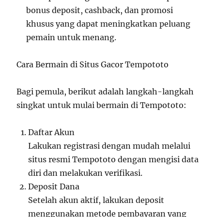
bonus deposit, cashback, dan promosi
khusus yang dapat meningkatkan peluang
pemain untuk menang.
Cara Bermain di Situs Gacor Tempototo
Bagi pemula, berikut adalah langkah-langkah
singkat untuk mulai bermain di Tempototo:
Daftar Akun
Lakukan registrasi dengan mudah melalui
situs resmi Tempototo dengan mengisi data
diri dan melakukan verifikasi.
Deposit Dana
Setelah akun aktif, lakukan deposit
menggunakan metode pembayaran yang