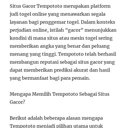
Situs Gacor Tempototo merupakan platform
judi togel online yang menawarkan segala
layanan bagi penggemar togel. Dalam konteks
perjudian online, istilah “gacor” menunjukkan
kondisi di mana situs atau mesin togel sering
memberikan angka yang benar dan peluang
menang yang tinggi. Tempototo telah berhasil
membangun reputasi sebagai situs gacor yang
dapat memberikan prediksi akurat dan hasil
yang bermanfaat bagi para pemain.
Mengapa Memilih Tempototo Sebagai Situs
Gacor?
Berikut adalah beberapa alasan mengapa
Tempototo menjadi pilihan utama untuk