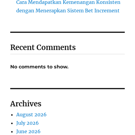
Cara Mendapatkan Kemenangan Konsisten
dengan Menerapkan Sistem Bet Increment
Recent Comments
No comments to show.
Archives
August 2026
July 2026
June 2026