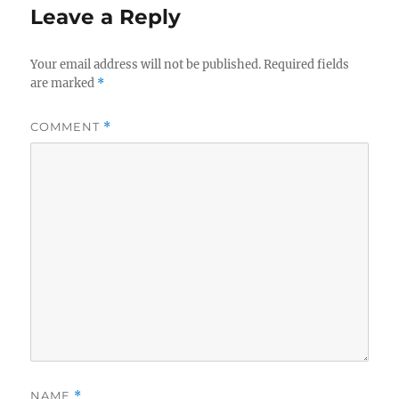
Leave a Reply
Your email address will not be published.
Required fields
are marked
*
COMMENT
*
NAME
*