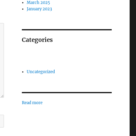
March 2025
January 2023
Categories
Uncategorized
:
Read more
Situs
Judi
Toto
dengan
Layanan