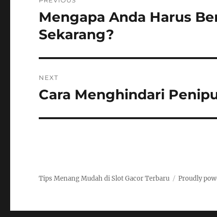
PREVIOUS
navigation
Mengapa Anda Harus Be
Previous
post:
Sekarang?
NEXT
Cara Menghindari Penipu
Next
post:
Tips Menang Mudah di Slot Gacor Terbaru
Proudly pow