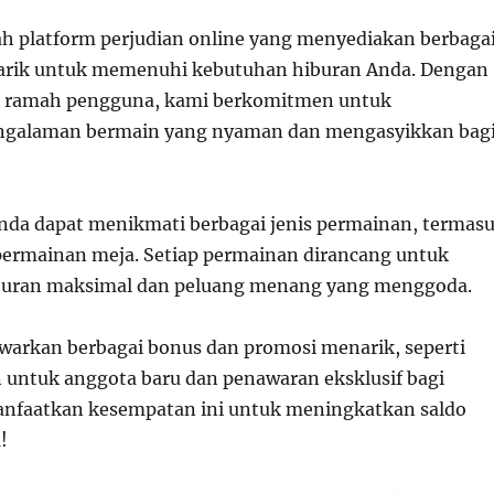
ah platform perjudian online yang menyediakan berbaga
rik untuk memenuhi kebutuhan hiburan Anda. Dengan
 ramah pengguna, kami berkomitmen untuk
galaman bermain yang nyaman dan mengasyikkan bag
Anda dapat menikmati berbagai jenis permainan, termas
n permainan meja. Setiap permainan dirancang untuk
uran maksimal dan peluang menang yang menggoda.
arkan berbagai bonus dan promosi menarik, seperti
untuk anggota baru dan penawaran eksklusif bagi
anfaatkan kesempatan ini untuk meningkatkan saldo
!