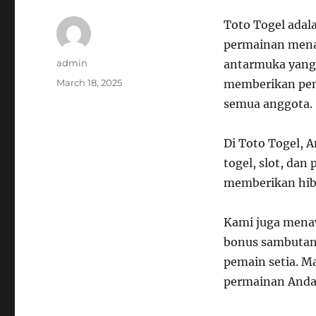
Toto Togel adal
permainan mena
Author
admin
antarmuka yang
Posted
March 18, 2025
memberikan pen
on
semua anggota.
Di Toto Togel, 
togel, slot, da
memberikan hib
Kami juga menaw
bonus sambutan 
pemain setia. M
permainan Anda