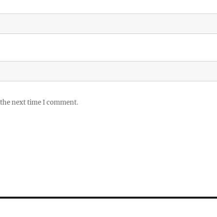
 the next time I comment.