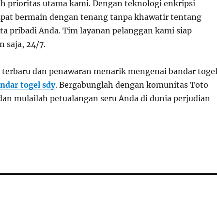
 prioritas utama kami. Dengan teknologi enkripsi
apat bermain dengan tenang tanpa khawatir tentang
ta pribadi Anda. Tim layanan pelanggan kami siap
saja, 24/7.
 terbaru dan penawaran menarik mengenai bandar toge
ndar togel sdy
. Bergabunglah dengan komunitas Toto
dan mulailah petualangan seru Anda di dunia perjudian