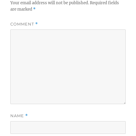
Your email address will not be published.
Required fields
are marked
*
COMMENT
*
NAME
*