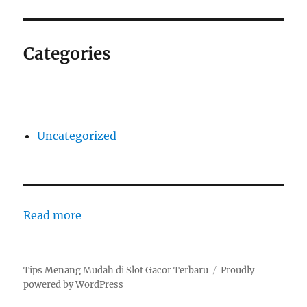
Categories
Uncategorized
:
Read more
Situs
Slot
Tips Menang Mudah di Slot Gacor Terbaru
Proudly
Gacor
powered by WordPress
yang