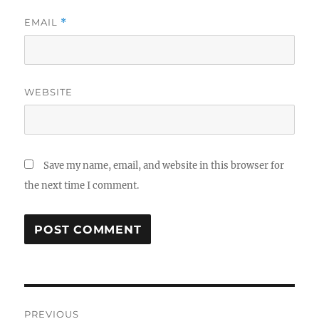
EMAIL
*
WEBSITE
Save my name, email, and website in this browser for
the next time I comment.
Post
PREVIOUS