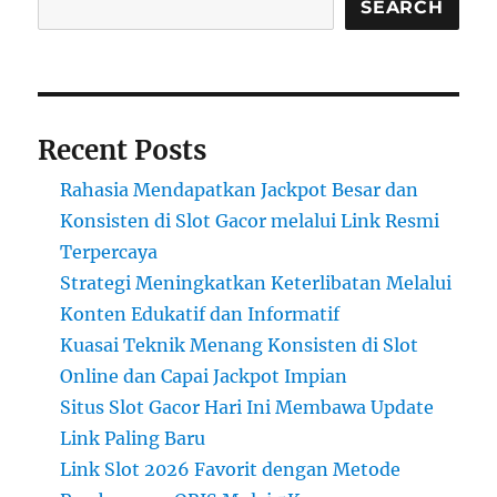
SEARCH
Recent Posts
Rahasia Mendapatkan Jackpot Besar dan
Konsisten di Slot Gacor melalui Link Resmi
Terpercaya
Strategi Meningkatkan Keterlibatan Melalui
Konten Edukatif dan Informatif
Kuasai Teknik Menang Konsisten di Slot
Online dan Capai Jackpot Impian
Situs Slot Gacor Hari Ini Membawa Update
Link Paling Baru
Link Slot 2026 Favorit dengan Metode