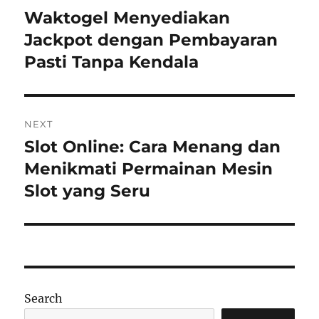
navigation
Waktogel Menyediakan
Previous
post:
Jackpot dengan Pembayaran
Pasti Tanpa Kendala
NEXT
Slot Online: Cara Menang dan
Next
post:
Menikmati Permainan Mesin
Slot yang Seru
Search