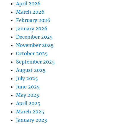
April 2026
March 2026
February 2026
January 2026
December 2025
November 2025
October 2025
September 2025
August 2025
July 2025
June 2025
May 2025
April 2025
March 2025
January 2023