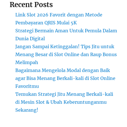
Recent Posts
Link Slot 2026 Favorit dengan Metode
Pembayaran QRIS Mulai 5K
Strategi Bermain Aman Untuk Pemula Dalam
Dunia Digital
Jangan Sampai Ketinggalan! Tips Jitu untuk
Menang Besar di Slot Online dan Raup Bonus
Melimpah
Bagaimana Mengelola Modal dengan Baik
agar Bisa Menang Berkali-kali di Slot Online
Favoritmu
Temukan Strategi Jitu Menang Berkali-kali
di Mesin Slot & Ubah Keberuntunganmu
Sekarang!