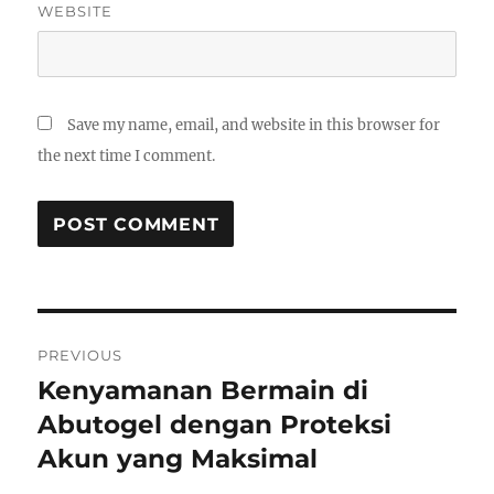
WEBSITE
Save my name, email, and website in this browser for
the next time I comment.
Post
PREVIOUS
navigation
Kenyamanan Bermain di
Previous
post:
Abutogel dengan Proteksi
Akun yang Maksimal