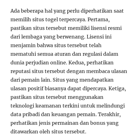
Ada beberapa hal yang perlu diperhatikan saat
memilih situs togel terpercaya. Pertama,
pastikan situs tersebut memiliki lisensi resmi
dari lembaga yang berwenang. Lisensi ini
menjamin bahwa situs tersebut telah
mematuhi semua aturan dan regulasi dalam
dunia perjudian online. Kedua, perhatikan
reputasi situs tersebut dengan membaca ulasan
dari pemain lain. Situs yang mendapatkan
ulasan positif biasanya dapat dipercaya. Ketiga,
pastikan situs tersebut menggunakan
teknologi keamanan terkini untuk melindungi
data pribadi dan keuangan pemain. Terakhir,
perhatikan jenis permainan dan bonus yang
ditawarkan oleh situs tersebut.