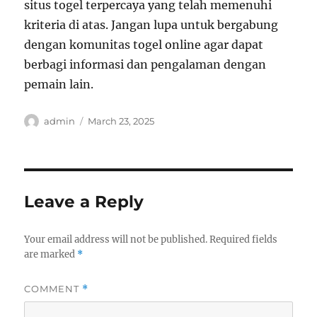
situs togel terpercaya yang telah memenuhi
kriteria di atas. Jangan lupa untuk bergabung
dengan komunitas togel online agar dapat
berbagi informasi dan pengalaman dengan
pemain lain.
Author
Posted
admin
March 23, 2025
on
Leave a Reply
Your email address will not be published.
Required fields
are marked
*
COMMENT
*