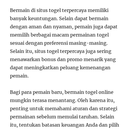
Bermain di situs togel terpercaya memiliki
banyak keuntungan. Selain dapat bermain
dengan aman dan nyaman, pemain juga dapat
memilih berbagai macam permainan togel
sesuai dengan preferensi masing-masing.
Selain itu, situs togel terpercaya juga sering
menawarkan bonus dan promo menarik yang
dapat meningkatkan peluang kemenangan
pemain.
Bagi para pemain baru, bermain togel online
mungkin terasa menantang. Oleh karena itu,
penting untuk memahami aturan dan strategi
permainan sebelum memulai taruhan. Selain
itu, tentukan batasan keuangan Anda dan pilih