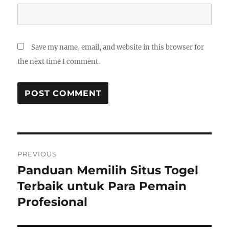
Save my name, email, and website in this browser for
the next time I comment.
Post
PREVIOUS
navigation
Panduan Memilih Situs Togel
Previous
post:
Terbaik untuk Para Pemain
Profesional