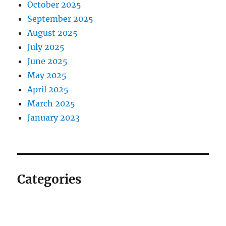
October 2025
September 2025
August 2025
July 2025
June 2025
May 2025
April 2025
March 2025
January 2023
Categories