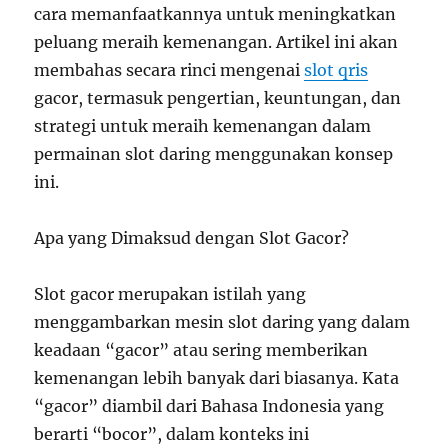
cara memanfaatkannya untuk meningkatkan
peluang meraih kemenangan. Artikel ini akan
membahas secara rinci mengenai
slot qris
gacor, termasuk pengertian, keuntungan, dan
strategi untuk meraih kemenangan dalam
permainan slot daring menggunakan konsep
ini.
Apa yang Dimaksud dengan Slot Gacor?
Slot gacor merupakan istilah yang
menggambarkan mesin slot daring yang dalam
keadaan “gacor” atau sering memberikan
kemenangan lebih banyak dari biasanya. Kata
“gacor” diambil dari Bahasa Indonesia yang
berarti “bocor”, dalam konteks ini