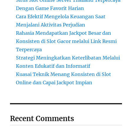
Situs Slot Online Server Thailand Terpercaya
Dengan Game Favorit Harian
Cara Efektif Mengelola Keuangan Saat
Menjalani Aktivitas Perjudian
Rahasia Mendapatkan Jackpot Besar dan
Konsisten di Slot Gacor melalui Link Resmi
Terpercaya
Strategi Meningkatkan Keterlibatan Melalui
Konten Edukatif dan Informatif
Kuasai Teknik Menang Konsisten di Slot
Online dan Capai Jackpot Impian
Recent Comments