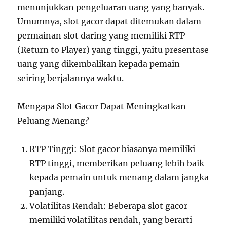
menunjukkan pengeluaran uang yang banyak.
Umumnya, slot gacor dapat ditemukan dalam
permainan slot daring yang memiliki RTP
(Return to Player) yang tinggi, yaitu presentase
uang yang dikembalikan kepada pemain
seiring berjalannya waktu.
Mengapa Slot Gacor Dapat Meningkatkan
Peluang Menang?
RTP Tinggi: Slot gacor biasanya memiliki
RTP tinggi, memberikan peluang lebih baik
kepada pemain untuk menang dalam jangka
panjang.
Volatilitas Rendah: Beberapa slot gacor
memiliki volatilitas rendah, yang berarti