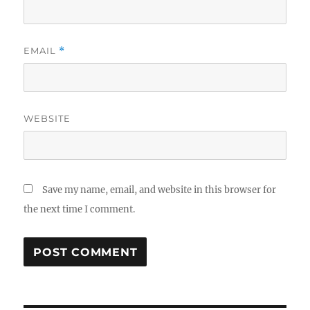
EMAIL
*
WEBSITE
Save my name, email, and website in this browser for
the next time I comment.