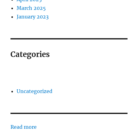
March 2025
January 2023
Categories
Uncategorized
:
Read more
Slot