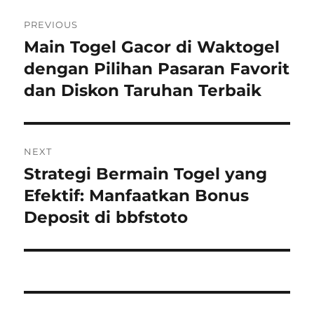
Post
PREVIOUS
navigation
Main Togel Gacor di Waktogel
Previous
post:
dengan Pilihan Pasaran Favorit
dan Diskon Taruhan Terbaik
NEXT
Strategi Bermain Togel yang
Next
post:
Efektif: Manfaatkan Bonus
Deposit di bbfstoto