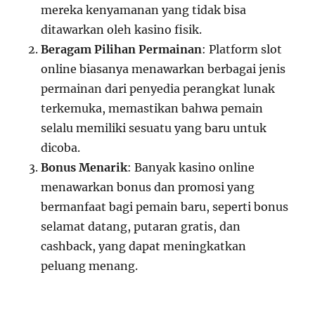
mereka kenyamanan yang tidak bisa
ditawarkan oleh kasino fisik.
Beragam Pilihan Permainan
: Platform slot
online biasanya menawarkan berbagai jenis
permainan dari penyedia perangkat lunak
terkemuka, memastikan bahwa pemain
selalu memiliki sesuatu yang baru untuk
dicoba.
Bonus Menarik
: Banyak kasino online
menawarkan bonus dan promosi yang
bermanfaat bagi pemain baru, seperti bonus
selamat datang, putaran gratis, dan
cashback, yang dapat meningkatkan
peluang menang.