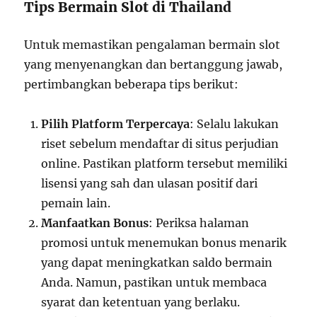
Tips Bermain Slot di Thailand
Untuk memastikan pengalaman bermain slot
yang menyenangkan dan bertanggung jawab,
pertimbangkan beberapa tips berikut:
Pilih Platform Terpercaya
: Selalu lakukan
riset sebelum mendaftar di situs perjudian
online. Pastikan platform tersebut memiliki
lisensi yang sah dan ulasan positif dari
pemain lain.
Manfaatkan Bonus
: Periksa halaman
promosi untuk menemukan bonus menarik
yang dapat meningkatkan saldo bermain
Anda. Namun, pastikan untuk membaca
syarat dan ketentuan yang berlaku.