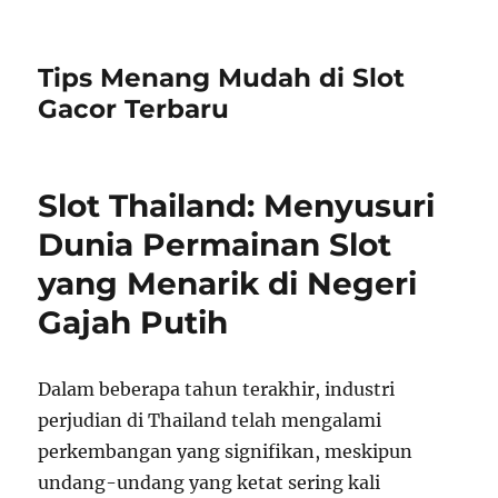
Tips Menang Mudah di Slot
Gacor Terbaru
Slot Thailand: Menyusuri
Dunia Permainan Slot
yang Menarik di Negeri
Gajah Putih
Dalam beberapa tahun terakhir, industri
perjudian di Thailand telah mengalami
perkembangan yang signifikan, meskipun
undang-undang yang ketat sering kali