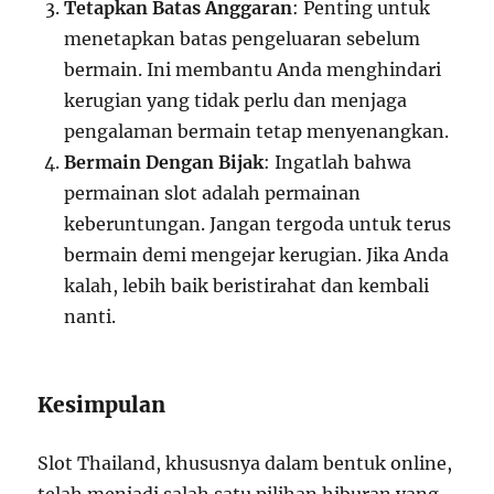
Tetapkan Batas Anggaran
: Penting untuk
menetapkan batas pengeluaran sebelum
bermain. Ini membantu Anda menghindari
kerugian yang tidak perlu dan menjaga
pengalaman bermain tetap menyenangkan.
Bermain Dengan Bijak
: Ingatlah bahwa
permainan slot adalah permainan
keberuntungan. Jangan tergoda untuk terus
bermain demi mengejar kerugian. Jika Anda
kalah, lebih baik beristirahat dan kembali
nanti.
Kesimpulan
Slot Thailand, khususnya dalam bentuk online,