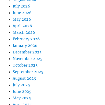
July 2026
June 2026
May 2026
April 2026
March 2026
February 2026
January 2026
December 2025
November 2025
October 2025
September 2025
August 2025
July 2025
June 2025
May 2025
April 2025