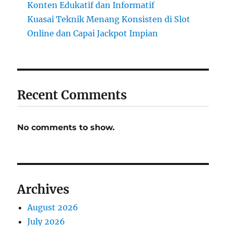
Konten Edukatif dan Informatif
Kuasai Teknik Menang Konsisten di Slot
Online dan Capai Jackpot Impian
Recent Comments
No comments to show.
Archives
August 2026
July 2026