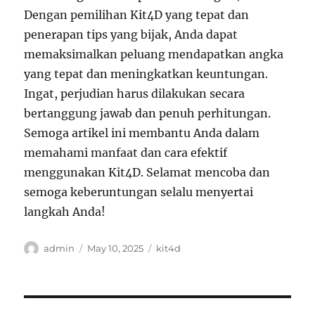
Dengan pemilihan Kit4D yang tepat dan
penerapan tips yang bijak, Anda dapat
memaksimalkan peluang mendapatkan angka
yang tepat dan meningkatkan keuntungan.
Ingat, perjudian harus dilakukan secara
bertanggung jawab dan penuh perhitungan.
Semoga artikel ini membantu Anda dalam
memahami manfaat dan cara efektif
menggunakan Kit4D. Selamat mencoba dan
semoga keberuntungan selalu menyertai
langkah Anda!
Author
Posted
Tags
admin
May 10, 2025
kit4d
on