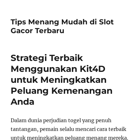
Tips Menang Mudah di Slot
Gacor Terbaru
Strategi Terbaik
Menggunakan Kit4D
untuk Meningkatkan
Peluang Kemenangan
Anda
Dalam dunia perjudian togel yang penuh
tantangan, pemain selalu mencari cara terbaik
untuk meningkatkan peluang menang mereka.