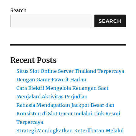
Search
SEARCH
Recent Posts
Situs Slot Online Server Thailand Terpercaya
Dengan Game Favorit Harian
Cara Efektif Mengelola Keuangan Saat
Menjalani Aktivitas Perjudian
Rahasia Mendapatkan Jackpot Besar dan
Konsisten di Slot Gacor melalui Link Resmi
Terpercaya
Strategi Meningkatkan Keterlibatan Melalui