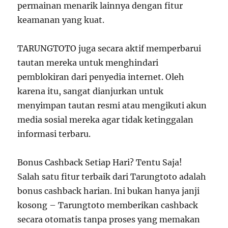
permainan menarik lainnya dengan fitur
keamanan yang kuat.
TARUNGTOTO juga secara aktif memperbarui
tautan mereka untuk menghindari
pemblokiran dari penyedia internet. Oleh
karena itu, sangat dianjurkan untuk
menyimpan tautan resmi atau mengikuti akun
media sosial mereka agar tidak ketinggalan
informasi terbaru.
Bonus Cashback Setiap Hari? Tentu Saja!
Salah satu fitur terbaik dari Tarungtoto adalah
bonus cashback harian. Ini bukan hanya janji
kosong – Tarungtoto memberikan cashback
secara otomatis tanpa proses yang memakan