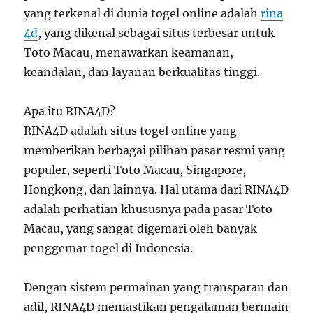
yang terkenal di dunia togel online adalah
rina
4d
, yang dikenal sebagai situs terbesar untuk
Toto Macau, menawarkan keamanan,
keandalan, dan layanan berkualitas tinggi.
Apa itu RINA4D?
RINA4D adalah situs togel online yang
memberikan berbagai pilihan pasar resmi yang
populer, seperti Toto Macau, Singapore,
Hongkong, dan lainnya. Hal utama dari RINA4D
adalah perhatian khususnya pada pasar Toto
Macau, yang sangat digemari oleh banyak
penggemar togel di Indonesia.
Dengan sistem permainan yang transparan dan
adil, RINA4D memastikan pengalaman bermain