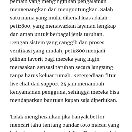
pemain yang menginginkan pengalaman
menyenangkan dan menguntungkan. Salah
satu nama yang mulai dikenal luas adalah
petir800, yang menawarkan layanan lengkap
dan aman untuk berbagai jenis taruhan.
Dengan sistem yang canggih dan proses
verifikasi yang mudah, petir800 menjadi
pilihan favorit bagi mereka yang ingin
merasakan sensasi taruhan secara langsung
tanpa harus keluar rumah. Ketersediaan fitur
live chat dan support 24 jam menambah
kenyamanan pengguna, sehingga mereka bisa
mendapatkan bantuan kapan saja diperlukan.
Tidak mengherankan jika banyak bettor
mencari tahu tentang bandar toto macau yang