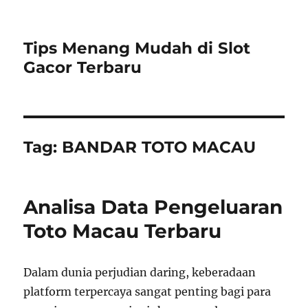
Tips Menang Mudah di Slot
Gacor Terbaru
Tag:
BANDAR TOTO MACAU
Analisa Data Pengeluaran
Toto Macau Terbaru
Dalam dunia perjudian daring, keberadaan
platform terpercaya sangat penting bagi para