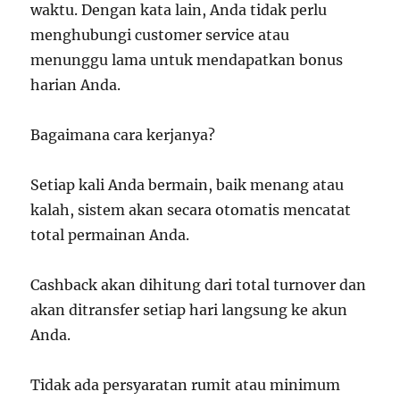
waktu. Dengan kata lain, Anda tidak perlu
menghubungi customer service atau
menunggu lama untuk mendapatkan bonus
harian Anda.
Bagaimana cara kerjanya?
Setiap kali Anda bermain, baik menang atau
kalah, sistem akan secara otomatis mencatat
total permainan Anda.
Cashback akan dihitung dari total turnover dan
akan ditransfer setiap hari langsung ke akun
Anda.
Tidak ada persyaratan rumit atau minimum