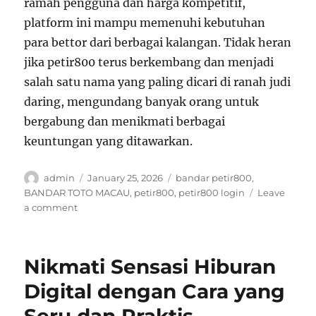
ramah pengguna dan harga kompetitif,
platform ini mampu memenuhi kebutuhan
para bettor dari berbagai kalangan. Tidak heran
jika petir800 terus berkembang dan menjadi
salah satu nama yang paling dicari di ranah judi
daring, mengundang banyak orang untuk
bergabung dan menikmati berbagai
keuntungan yang ditawarkan.
Author
Posted
Tags
admin
January 25, 2026
bandar petir800
,
on
BANDAR TOTO MACAU
,
petir800
,
petir800 login
Leave
on
a comment
Analisa
Data
Pengeluaran
Nikmati Sensasi Hiburan
Toto
Macau
Digital dengan Cara yang
Terbaru