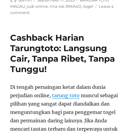
admin
September 17, 2025
BANDAR TOTO
on
MACAU
,
judi online
,
rina 4d
,
RINA4D
,
togel
Leave a
on
comment
Nikmati
Sensasi
Hiburan
Cashback Harian
Digital
dengan
Tarungtoto: Langsung
Cara
Cair, Tanpa Ribet, Tanpa
yang
Seru
Tunggu!
dan
Praktis
Di tengah persaingan ketat dalam dunia
perjudian online,
tarung toto
muncul sebagai
pilihan yang sangat dapat diandalkan dan
menguntungkan bagi para penggemar togel
dan permainan daring lainnya. Jika Anda
mencari tautan terbaru dan terpercaya untuk