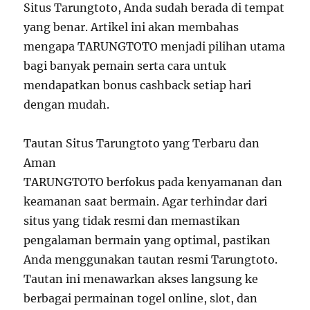
Situs Tarungtoto, Anda sudah berada di tempat
yang benar. Artikel ini akan membahas
mengapa TARUNGTOTO menjadi pilihan utama
bagi banyak pemain serta cara untuk
mendapatkan bonus cashback setiap hari
dengan mudah.
Tautan Situs Tarungtoto yang Terbaru dan
Aman
TARUNGTOTO berfokus pada kenyamanan dan
keamanan saat bermain. Agar terhindar dari
situs yang tidak resmi dan memastikan
pengalaman bermain yang optimal, pastikan
Anda menggunakan tautan resmi Tarungtoto.
Tautan ini menawarkan akses langsung ke
berbagai permainan togel online, slot, dan