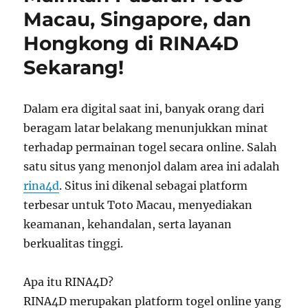
Cair,
Macau, Singapore, dan
Tanpa
Hongkong di RINA4D
Ribet,
Tanpa
Sekarang!
Tunggu!
Dalam era digital saat ini, banyak orang dari
beragam latar belakang menunjukkan minat
terhadap permainan togel secara online. Salah
satu situs yang menonjol dalam area ini adalah
rina4d
. Situs ini dikenal sebagai platform
terbesar untuk Toto Macau, menyediakan
keamanan, kehandalan, serta layanan
berkualitas tinggi.
Apa itu RINA4D?
RINA4D merupakan platform togel online yang