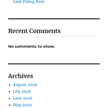
Link Paling Baru
Recent Comments
No comments to show.
Archives
August 2026
July 2026
June 2026
May 2026