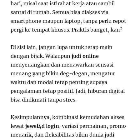
hari, misal saat istirahat kerja atau sambil
santai di rumah. Semua bisa diakses via
smartphone maupun laptop, tanpa perlu repot
pergi ke tempat khusus. Praktis banget, kan?
Di sisi lain, jangan lupa untuk tetap main
dengan bijak. Walaupun
judi online
menyenangkan dan menawarkan sensasi
menang yang bikin deg-degan, mengatur
waktu dan modal tetap penting supaya
pengalaman tetap positif. Jadi, hiburan digital
bisa dinikmati tanpa stres.
Kesimpulannya, kombinasi kemudahan akses
lewat
jewel4d login
, variasi permainan, promo
menarik, dan fleksibilitas bikin dunia
judi