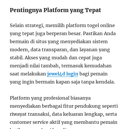
Pentingnya Platform yang Tepat
Selain strategi, memilih platform togel online
yang tepat juga berperan besar. Pastikan Anda
bermain di situs yang menyediakan sistem
modern, data transparan, dan layanan yang
stabil. Akses yang mudah dan cepat juga
menjadi nilai tambah, termasuk kemudahan
saat melakukan
jewel4d login
bagi pemain
yang ingin bermain kapan saja tanpa kendala.
Platform yang profesional biasanya
menyediakan berbagai fitur pendukung seperti
riwayat transaksi, data keluaran lengkap, serta
customer service aktif yang membantu pemain