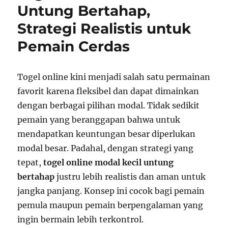
Lebih
Untung Bertahap,
Tinggi
Strategi Realistis untuk
Pemain Cerdas
Togel online kini menjadi salah satu permainan
favorit karena fleksibel dan dapat dimainkan
dengan berbagai pilihan modal. Tidak sedikit
pemain yang beranggapan bahwa untuk
mendapatkan keuntungan besar diperlukan
modal besar. Padahal, dengan strategi yang
tepat,
togel online modal kecil untung
bertahap
justru lebih realistis dan aman untuk
jangka panjang. Konsep ini cocok bagi pemain
pemula maupun pemain berpengalaman yang
ingin bermain lebih terkontrol.