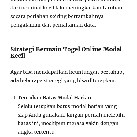
dari nominal kecil lalu meningkatkan taruhan
secara perlahan seiring bertambahnya
pengalaman dan pemahaman data.
Strategi Bermain Togel Online Modal
Kecil
Agar bisa mendapatkan keuntungan bertahap,
ada beberapa strategi yang bisa diterapkan:
Tentukan Batas Modal Harian
Selalu tetapkan batas modal harian yang
siap Anda gunakan. Jangan pernah melebihi
batas ini, meskipun merasa yakin dengan
angka tertentu.