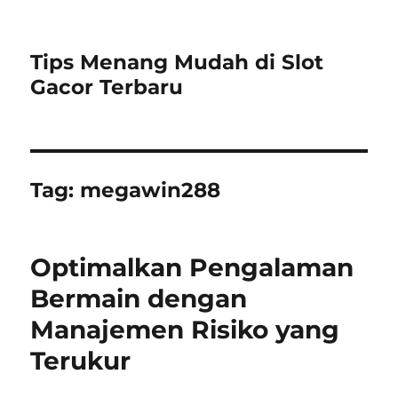
Tips Menang Mudah di Slot
Gacor Terbaru
Tag:
megawin288
Optimalkan Pengalaman
Bermain dengan
Manajemen Risiko yang
Terukur