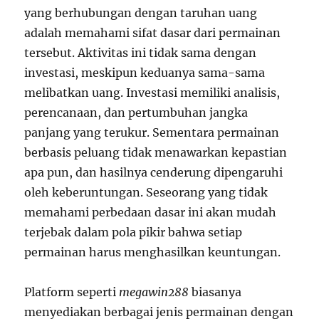
yang berhubungan dengan taruhan uang
adalah memahami sifat dasar dari permainan
tersebut. Aktivitas ini tidak sama dengan
investasi, meskipun keduanya sama-sama
melibatkan uang. Investasi memiliki analisis,
perencanaan, dan pertumbuhan jangka
panjang yang terukur. Sementara permainan
berbasis peluang tidak menawarkan kepastian
apa pun, dan hasilnya cenderung dipengaruhi
oleh keberuntungan. Seseorang yang tidak
memahami perbedaan dasar ini akan mudah
terjebak dalam pola pikir bahwa setiap
permainan harus menghasilkan keuntungan.
Platform seperti
megawin288
biasanya
menyediakan berbagai jenis permainan dengan