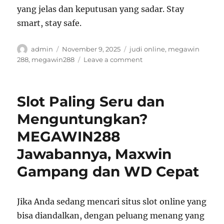
yang jelas dan keputusan yang sadar. Stay
smart, stay safe.
Author
Posted
Tags
admin
November 9, 2025
judi online
,
megawin
on
on
288
,
megawin288
Leave a comment
Optimalkan
Pengalaman
Bermain
Slot Paling Seru dan
dengan
Manajemen
Menguntungkan?
Risiko
MEGAWIN288
yang
Terukur
Jawabannya, Maxwin
Gampang dan WD Cepat
Jika Anda sedang mencari situs slot online yang
bisa diandalkan, dengan peluang menang yang