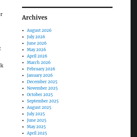
r
Archives
August 2026
July 2026
June 2026
t
May 2026
April 2026
March 2026
ak
February 2026
January 2026
December 2025
November 2025
October 2025
September 2025
August 2025
July 2025
June 2025
May 2025
April 2025