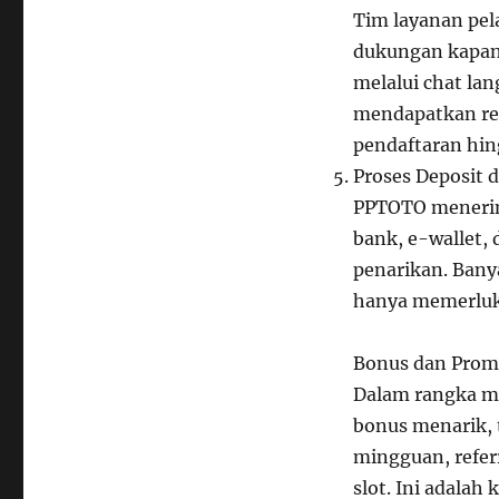
Tim layanan pel
dukungan kapan
melalui chat la
mendapatkan res
pendaftaran hin
Proses Deposit 
PPTOTO menerima
bank, e-wallet,
penarikan. Bany
hanya memerluk
Bonus dan Prom
Dalam rangka m
bonus menarik, 
mingguan, refer
slot. Ini adala