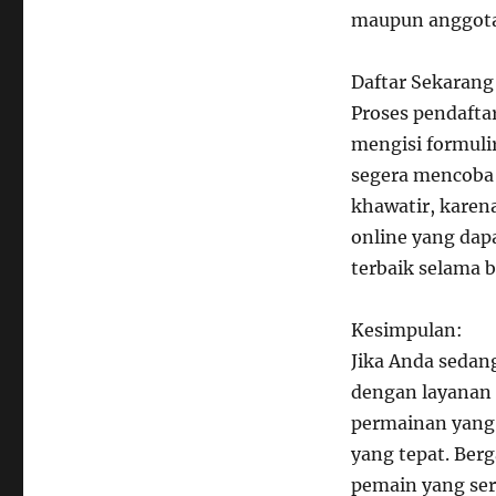
maupun anggota 
Daftar Sekarang
Proses pendafta
mengisi formuli
segera mencoba 
khawatir, karena
online yang dap
terbaik selama 
Kesimpulan:
Jika Anda sedan
dengan layanan 
permainan yang
yang tepat. Ber
pemain yang ser