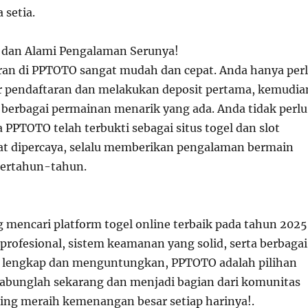
setia.
 dan Alami Pengalaman Serunya!
ran di PPTOTO sangat mudah dan cepat. Anda hanya per
r pendaftaran dan melakukan deposit pertama, kemudia
berbagai permainan menarik yang ada. Anda tidak perlu
 PPTOTO telah terbukti sebagai situs togel dan slot
at dipercaya, selalu memberikan pengalaman bermain
bertahun-tahun.
g mencari platform togel online terbaik pada tahun 2025
profesional, sistem keamanan yang solid, serta berbagai
 lengkap dan menguntungkan, PPTOTO adalah pilihan
gabunglah sekarang dan menjadi bagian dari komunitas
ing meraih kemenangan besar setiap harinya!.