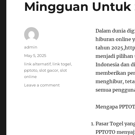
Mingguan Untuk S
Dalam dunia dig
hiburan online 
Author
admin
tahun 2025,htt
Posted
May 5, 2025
menjadi pilihan 
on
Tags
link alternatif
,
link togel
,
Indonesia dan di
pptoto
,
slot gacor
,
slot
memberikan peng
online
menghibur, tet
on
Leave a comment
semua penggun
PPTOTO:
Situs
Dengan
Mengapa PPTOTO
Event
Mingguan
Untuk
Pasar Togel yan
Slot
PPTOTO menyajik