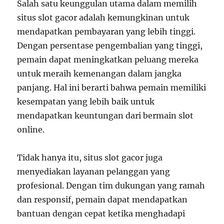
Salah satu keunggulan utama dalam memilih
situs slot gacor adalah kemungkinan untuk
mendapatkan pembayaran yang lebih tinggi.
Dengan persentase pengembalian yang tinggi,
pemain dapat meningkatkan peluang mereka
untuk meraih kemenangan dalam jangka
panjang. Hal ini berarti bahwa pemain memiliki
kesempatan yang lebih baik untuk
mendapatkan keuntungan dari bermain slot
online.
Tidak hanya itu, situs slot gacor juga
menyediakan layanan pelanggan yang
profesional. Dengan tim dukungan yang ramah
dan responsif, pemain dapat mendapatkan
bantuan dengan cepat ketika menghadapi