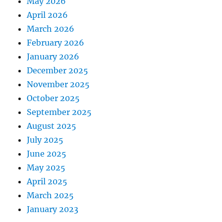
May 2026
April 2026
March 2026
February 2026
January 2026
December 2025
November 2025
October 2025
September 2025
August 2025
July 2025
June 2025
May 2025
April 2025
March 2025
January 2023