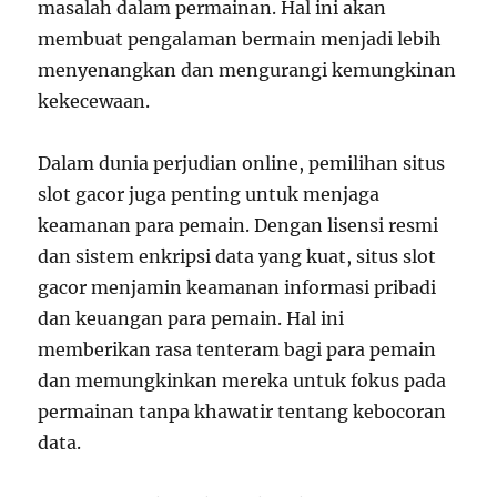
masalah dalam permainan. Hal ini akan
membuat pengalaman bermain menjadi lebih
menyenangkan dan mengurangi kemungkinan
kekecewaan.
Dalam dunia perjudian online, pemilihan situs
slot gacor juga penting untuk menjaga
keamanan para pemain. Dengan lisensi resmi
dan sistem enkripsi data yang kuat, situs slot
gacor menjamin keamanan informasi pribadi
dan keuangan para pemain. Hal ini
memberikan rasa tenteram bagi para pemain
dan memungkinkan mereka untuk fokus pada
permainan tanpa khawatir tentang kebocoran
data.