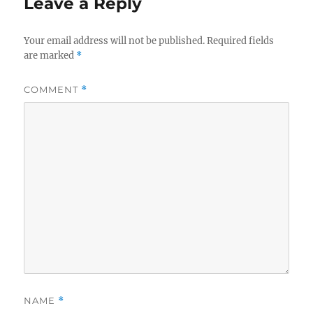
Leave a Reply
Your email address will not be published.
Required fields
are marked
*
COMMENT
*
NAME
*