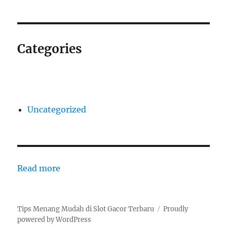
Categories
Uncategorized
:
Read more
Tingkatkan
Peluang
Tips Menang Mudah di Slot Gacor Terbaru
Proudly
Menang
powered by WordPress
dengan